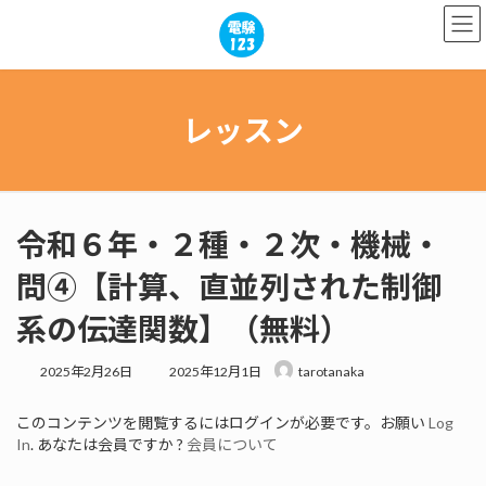
コ
ナ
ン
ビ
テ
ゲ
ン
ー
ツ
シ
へ
ョ
レッスン
ス
ン
キ
に
ッ
移
プ
動
令和６年・２種・２次・機械・
問④【計算、直並列された制御
系の伝達関数】（無料）
最
2025年2月26日
2025年12月1日
tarotanaka
終
更
このコンテンツを閲覧するにはログインが必要です。お願い
Log
新
In
. あなたは会員ですか ?
会員について
日
時
: