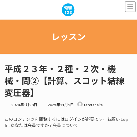
コ
ナ
ン
ビ
テ
ゲ
ン
ー
ツ
シ
へ
ョ
レッスン
ス
ン
キ
に
ッ
移
プ
動
平成２３年・２種・２次・機
械・問②【計算、スコット結線
変圧器】
最
2024年1月28日
2025年11月9日
tarotanaka
終
更
このコンテンツを閲覧するにはログインが必要です。お願い
Log
新
In
. あなたは会員ですか ?
会員について
日
時
: