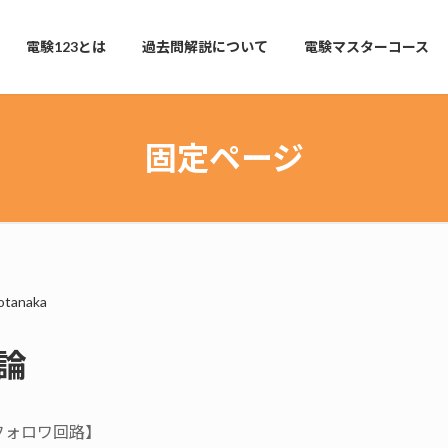
電験123とは
過去問解説について
電験マスターコース
固定ページ
otanaka
論
フォロワ回路】