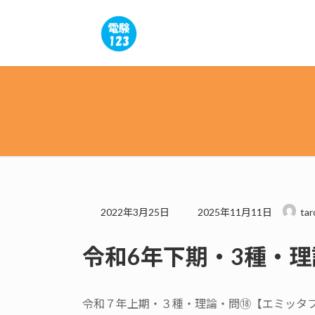
コ
ナ
ン
ビ
テ
ゲ
ン
ー
ツ
シ
へ
ョ
ス
ン
キ
に
ッ
移
プ
動
最
2022年3月25日
2025年11月11日
tar
終
更
令和6年下期・3種・理
新
日
時
:
令和７年上期・３種・理論・問⑱【エミッタ