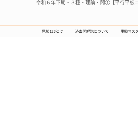
令和６年下期・３種・理論・問①【平行平板
電験123とは
過去問解説について
電験マス