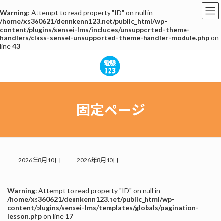
Warning
: Attempt to read property "ID" on null in
/home/xs360621/dennkenn123.net/public_html/wp-
content/plugins/sensei-lms/includes/unsupported-theme-
handlers/class-sensei-unsupported-theme-handler-module.php
on
line
43
コ
ナ
ン
ビ
テ
ゲ
ン
ー
ツ
シ
へ
ョ
固定ページ
ス
ン
キ
に
ッ
移
プ
動
最
2026年8月10日
2026年8月10日
終
更
新
Warning
: Attempt to read property "ID" on null in
日
/home/xs360621/dennkenn123.net/public_html/wp-
時
content/plugins/sensei-lms/templates/globals/pagination-
:
lesson.php
on line
17