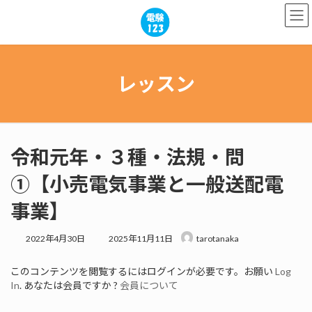
コ
ナ
ン
ビ
テ
ゲ
ン
ー
ツ
シ
へ
ョ
レッスン
ス
ン
キ
に
ッ
移
プ
動
令和元年・３種・法規・問
①【小売電気事業と一般送配電
事業】
最
2022年4月30日
2025年11月11日
tarotanaka
終
更
このコンテンツを閲覧するにはログインが必要です。お願い
Log
新
In
. あなたは会員ですか ?
会員について
日
時
: