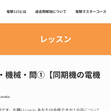
電験123とは
過去問解説について
電験マスターコース
レッスン
・機械・問①【同期機の電機
tanaka
要です。お願い
Log In
. あなたは会員ですか ?
会員について