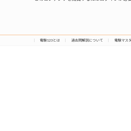
日
時
:
電験123とは
過去問解説について
電験マス