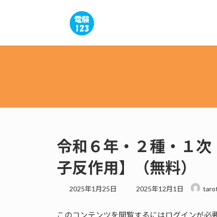
コ
ナ
ン
ビ
テ
ゲ
ン
ー
ツ
シ
へ
ョ
ス
ン
キ
に
ッ
移
プ
動
令和６年・２種・１次
子反作用】（無料）
最
2025年1月25日
2025年12月1日
taro
終
更
このコンテンツを閲覧するにはログインが必
新