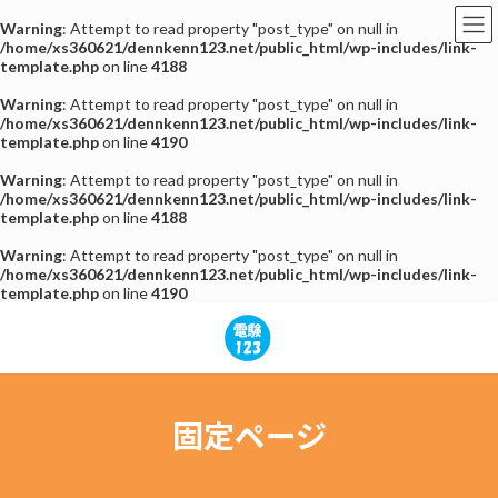
Warning
: Attempt to read property "post_type" on null in
/home/xs360621/dennkenn123.net/public_html/wp-includes/link-
template.php
on line
4188
Warning
: Attempt to read property "post_type" on null in
/home/xs360621/dennkenn123.net/public_html/wp-includes/link-
template.php
on line
4190
Warning
: Attempt to read property "post_type" on null in
/home/xs360621/dennkenn123.net/public_html/wp-includes/link-
template.php
on line
4188
Warning
: Attempt to read property "post_type" on null in
/home/xs360621/dennkenn123.net/public_html/wp-includes/link-
template.php
on line
4190
コ
ナ
ン
ビ
テ
ゲ
ン
ー
ツ
シ
へ
ョ
固定ページ
ス
ン
キ
に
ッ
移