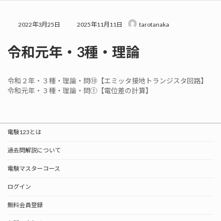
プ
動
最
2022年3月25日
2025年11月11日
tarotanaka
終
更
令和元年・3種・理論
新
日
時
:
令和２年・３種・理論・問⑱【エミッタ接地トランジスタ回路】
令和元年・３種・理論・問①【電位差の計算】
電験123とは
過去問解説について
電験マスターコース
ログイン
無料会員登録