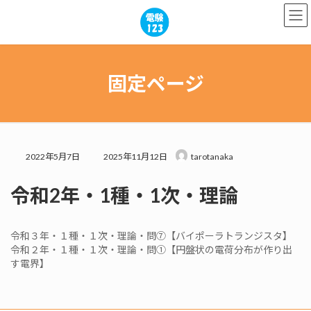
コ
ナ
ン
ビ
テ
ゲ
ン
ー
ツ
シ
へ
ョ
固定ページ
ス
ン
キ
に
ッ
移
プ
動
最
2022年5月7日
2025年11月12日
tarotanaka
終
更
令和2年・1種・1次・理論
新
日
時
:
令和３年・１種・１次・理論・問⑦【バイポーラトランジスタ】
令和２年・１種・１次・理論・問①【円盤状の電荷分布が作り出
す電界】