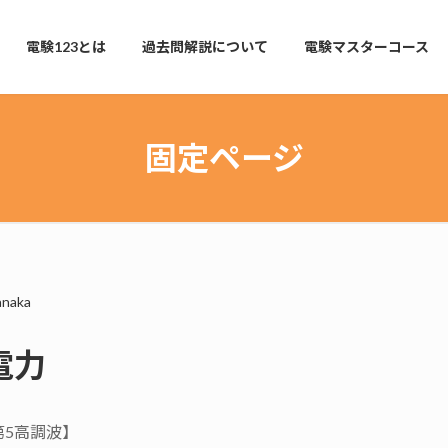
電験123とは
過去問解説について
電験マスターコース
固定ページ
anaka
電力
5高調波】