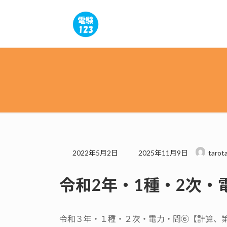
コ
ナ
ン
ビ
テ
ゲ
ン
ー
ツ
シ
へ
ョ
ス
ン
キ
に
ッ
移
プ
動
最
2022年5月2日
2025年11月9日
tarot
終
更
令和2年・1種・2次・
新
日
時
:
令和３年・１種・２次・電力・問⑥【計算、第