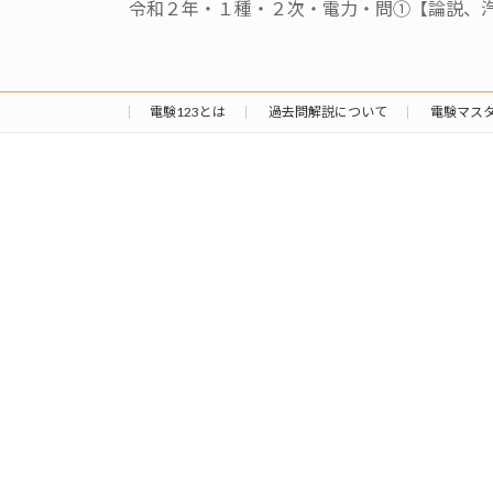
令和２年・１種・２次・電力・問①【論説、
電験123とは
過去問解説について
電験マス