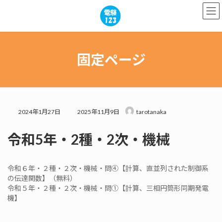
コ
ナ
ン
ビ
テ
ゲ
ン
ー
ツ
シ
へ
ョ
固定ページ
ス
ン
キ
に
ッ
移
プ
動
最
2024年1月27日
2025年11月9日
tarotanaka
終
更
令和5年・2種・2次・機械
新
日
時
:
令和６年・２種・２次・機械・問④【計算、直並列された制御系
の伝達関数】（無料）
令和５年・２種・２次・機械・問①【計算、三相円筒形同期発電
機】