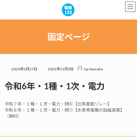
コ
ナ
ン
ビ
テ
ゲ
ン
ー
ツ
シ
へ
ョ
固定ページ
ス
ン
キ
に
ッ
移
プ
動
最
2024年1月27日
2025年11月9日
tarotanaka
終
更
令和6年・1種・1次・電力
新
日
時
:
令和７年・１種・１次・電力・問⑥【比率差動リレー】
令和６年・１種・１次・電力・問①【水車発電機の励磁装置】
（無料）