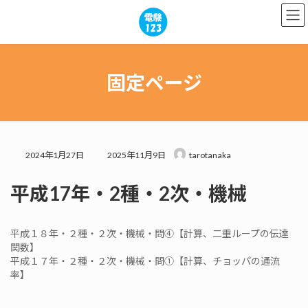
コ
ナ
ン
ビ
テ
ゲ
ン
ー
ツ
シ
へ
ョ
固定ページ
ス
ン
キ
に
ッ
移
プ
動
最
2024年1月27日
2025年11月9日
tarotanaka
終
更
平成17年・2種・2次・機械
新
日
時
:
平成１８年・２種・２次・機械・問④【計算、二重ループの伝達
関数】
平成１７年・２種・２次・機械・問①【計算、チョッパの通流
率】