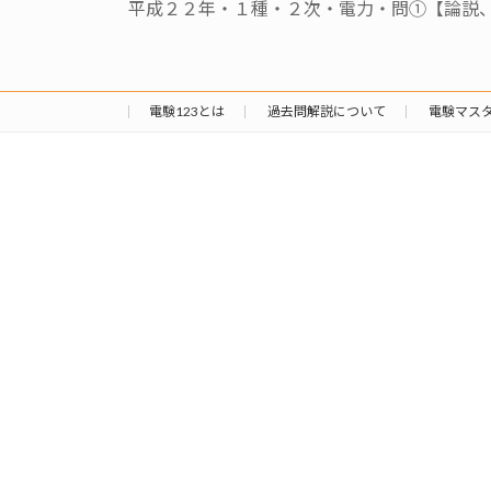
平成２２年・１種・２次・電力・問①【論説
電験123とは
過去問解説について
電験マス