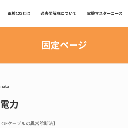
電験123とは
過去問解説について
電験マスターコース
固定ページ
anaka
・電力
OFケーブルの異常診断法】