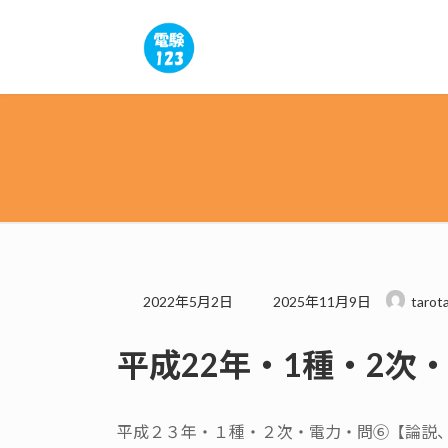
コ
ナ
ン
ビ
テ
ゲ
ン
ー
ツ
シ
へ
ョ
ス
ン
キ
に
ッ
移
プ
動
最
2022年5月2日
2025年11月9日
tarot
終
更
平成22年・1種・2次
新
日
時
:
平成２３年・１種・２次・電力・問⑥【論説、