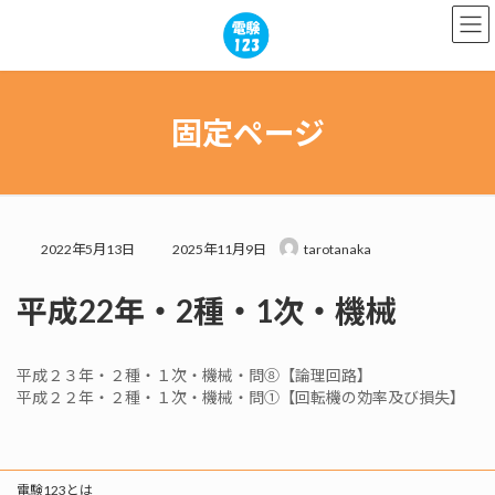
コ
ナ
ン
ビ
テ
ゲ
ン
ー
ツ
シ
へ
ョ
固定ページ
ス
ン
キ
に
ッ
移
プ
動
最
2022年5月13日
2025年11月9日
tarotanaka
終
更
平成22年・2種・1次・機械
新
日
時
:
平成２３年・２種・１次・機械・問⑧【論理回路】
平成２２年・２種・１次・機械・問①【回転機の効率及び損失】
電験123とは