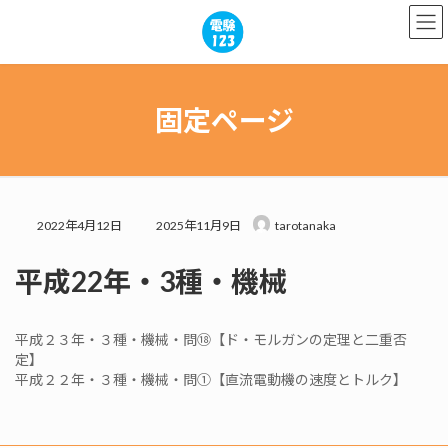
コ
ナ
ン
ビ
テ
ゲ
ン
ー
ツ
シ
へ
ョ
固定ページ
ス
ン
キ
に
ッ
移
プ
動
最
2022年4月12日
2025年11月9日
tarotanaka
終
更
平成22年・3種・機械
新
日
時
:
平成２３年・３種・機械・問⑱【ド・モルガンの定理と二重否
定】
平成２２年・３種・機械・問①【直流電動機の速度とトルク】