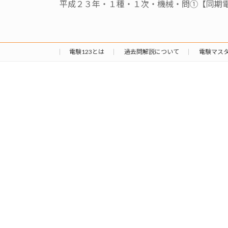
平成２３年・１種・１次・機械・問①【同期
電験123とは
過去問解説について
電験マス