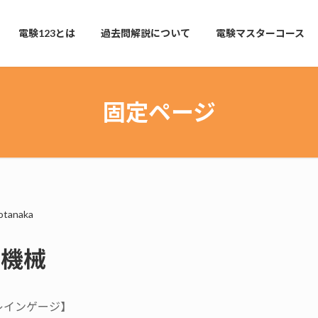
電験123とは
過去問解説について
電験マスターコース
固定ページ
otanaka
・機械
レインゲージ】