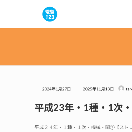
コ
ナ
ン
ビ
テ
ゲ
ン
ー
ツ
シ
へ
ョ
ス
ン
キ
に
ッ
移
プ
動
最
2024年1月27日
2025年11月13日
tar
終
更
平成23年・1種・1次
新
日
時
:
平成２４年・１種・１次・機械・問⑦【スト