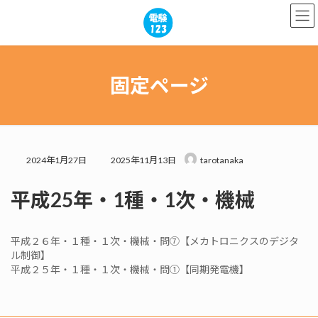
コ
ナ
ン
ビ
テ
ゲ
ン
ー
ツ
シ
へ
ョ
固定ページ
ス
ン
キ
に
ッ
移
プ
動
最
2024年1月27日
2025年11月13日
tarotanaka
終
更
平成25年・1種・1次・機械
新
日
時
:
平成２６年・１種・１次・機械・問⑦【メカトロニクスのデジタ
ル制御】
平成２５年・１種・１次・機械・問①【同期発電機】