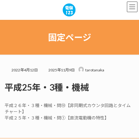
コ
ナ
ン
ビ
テ
ゲ
ン
ー
ツ
シ
へ
ョ
固定ページ
ス
ン
キ
に
ッ
移
プ
動
最
2022年4月12日
2025年11月9日
tarotanaka
終
更
平成25年・3種・機械
新
日
時
:
平成２６年・３種・機械・問⑱【非同期式カウンタ回路とタイム
チャート】
平成２５年・３種・機械・問①【直流電動機の特性】