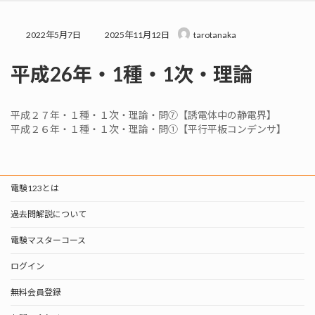
プ
動
最
2022年5月7日
2025年11月12日
tarotanaka
終
更
平成26年・1種・1次・理論
新
日
時
:
平成２７年・１種・１次・理論・問⑦【誘電体中の静電界】
平成２６年・１種・１次・理論・問①【平行平板コンデンサ】
電験123とは
過去問解説について
電験マスターコース
ログイン
無料会員登録