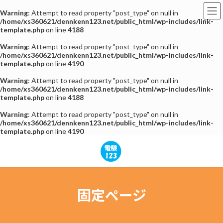
Warning
: Attempt to read property "post_type" on null in
/home/xs360621/dennkenn123.net/public_html/wp-includes/link-
template.php
on line
4188
Warning
: Attempt to read property "post_type" on null in
/home/xs360621/dennkenn123.net/public_html/wp-includes/link-
template.php
on line
4190
Warning
: Attempt to read property "post_type" on null in
/home/xs360621/dennkenn123.net/public_html/wp-includes/link-
template.php
on line
4188
Warning
: Attempt to read property "post_type" on null in
/home/xs360621/dennkenn123.net/public_html/wp-includes/link-
template.php
on line
4190
コ
ナ
ン
ビ
テ
ゲ
ン
ー
ツ
シ
へ
ョ
固定ページ
ス
ン
キ
に
ッ
移