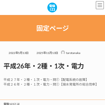
コ
ナ
ン
ビ
テ
ゲ
ン
ー
ツ
シ
へ
ョ
固定ページ
ス
ン
キ
に
ッ
移
プ
動
最
2022年5月13日
2025年11月13日
tarotanaka
終
更
平成26年・2種・1次・電力
新
日
時
:
平成２７年・２種・１次・電力・問⑦【配電系統の故障】
平成２６年・２種・１次・電力・問①【揚水発電所の総合効率】
電験123とは