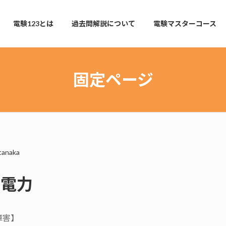
電験123とは
過去問解説について
電験マスターコース
固定ページ
tanaka
・電力
障害】