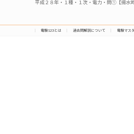
平成２８年・１種・１次・電力・問①【揚水
電験123とは
過去問解説について
電験マス