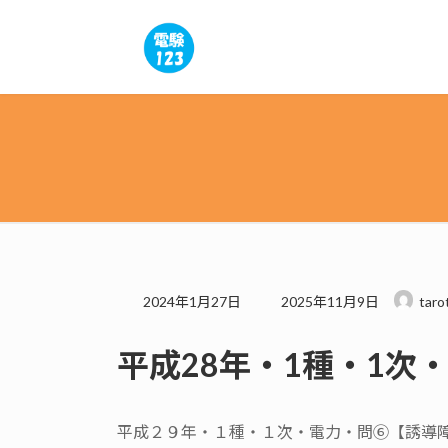
コ
ナ
ン
ビ
テ
ゲ
ン
ー
ツ
シ
へ
ョ
ス
ン
キ
に
ッ
移
プ
動
最
2024年1月27日
2025年11月9日
taro
終
更
平成28年・1種・1次
新
日
時
:
平成２９年・１種・１次・電力・問⑥【誘導