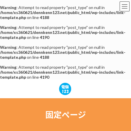
Warning
: Attempt to read property "post_type" on null in
/home/xs360621/dennkenn123.net/public_html/wp-includes/link-
template.php
on line
4188
Warning
: Attempt to read property "post_type" on null in
/home/xs360621/dennkenn123.net/public_html/wp-includes/link-
template.php
on line
4190
Warning
: Attempt to read property "post_type" on null in
/home/xs360621/dennkenn123.net/public_html/wp-includes/link-
template.php
on line
4188
Warning
: Attempt to read property "post_type" on null in
/home/xs360621/dennkenn123.net/public_html/wp-includes/link-
template.php
on line
4190
コ
ナ
ン
ビ
テ
ゲ
ン
ー
ツ
シ
へ
ョ
固定ページ
ス
ン
キ
に
ッ
移