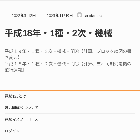
プ
動
最
2022年5月2日
2025年11月9日
tarotanaka
終
更
平成18年・1種・2次・機械
新
日
時
:
平成１９年・１種・２次・機械・問④【計算、ブロック線図の書
き変え】
平成１８年・１種・２次・機械・問①【計算、三相同期発電機の
並行運転】
電験123とは
過去問解説について
電験マスターコース
ログイン