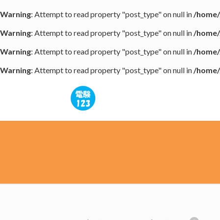
Warning
: Attempt to read property "post_type" on null in
/home/
Warning
: Attempt to read property "post_type" on null in
/home/
Warning
: Attempt to read property "post_type" on null in
/home/
Warning
: Attempt to read property "post_type" on null in
/home/
コ
ナ
ン
ビ
テ
ゲ
ン
ー
ツ
シ
へ
ョ
ス
ン
キ
に
ッ
移
プ
動