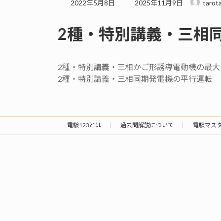
最
2022年5月8日
2025年11月9日
tarot
終
更
2種・特別講義・三相
新
日
時
:
2種・特別講義・三相かご形誘導電動機の最大
2種・特別講義・三相同期発電機の平行運転
電験123とは
過去問解説について
電験マス