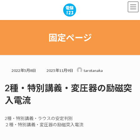
コ
ナ
ン
ビ
テ
ゲ
ン
ー
ツ
シ
へ
ョ
固定ページ
ス
ン
キ
に
ッ
移
プ
動
最
2022年5月8日
2025年11月9日
tarotanaka
終
更
2種・特別講義・変圧器の励磁突
新
日
入電流
時
:
2種・特別講義・ラウスの安定判別
２種・特別講義・変圧器の励磁突入電流