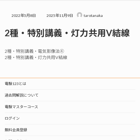
プ
動
最
2022年5月8日
2025年11月9日
tarotanaka
終
更
2種・特別講義・灯力共用V結線
新
日
時
:
2種・特別講義・電気影像法④
2種・特別講義・灯力共用V結線
電験123とは
過去問解説について
電験マスターコース
ログイン
無料会員登録