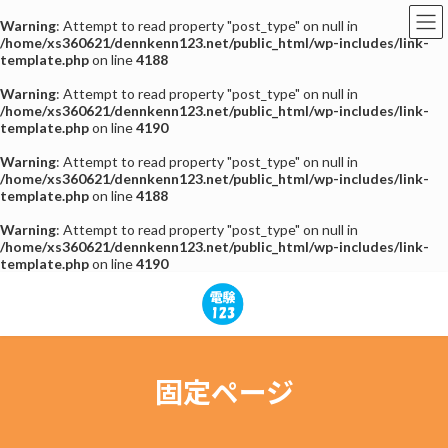
Warning
: Attempt to read property "post_type" on null in
/home/xs360621/dennkenn123.net/public_html/wp-includes/link-
template.php
on line
4188
Warning
: Attempt to read property "post_type" on null in
/home/xs360621/dennkenn123.net/public_html/wp-includes/link-
template.php
on line
4190
Warning
: Attempt to read property "post_type" on null in
/home/xs360621/dennkenn123.net/public_html/wp-includes/link-
template.php
on line
4188
Warning
: Attempt to read property "post_type" on null in
/home/xs360621/dennkenn123.net/public_html/wp-includes/link-
template.php
on line
4190
コ
ナ
ン
ビ
テ
ゲ
ン
ー
ツ
シ
へ
ョ
固定ページ
ス
ン
キ
に
ッ
移