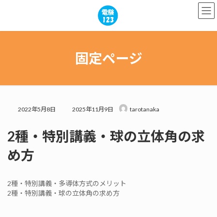
コ
ナ
ン
ビ
テ
ゲ
ン
ー
ツ
シ
へ
ョ
固定ページ
ス
ン
キ
に
ッ
移
プ
動
最
2022年5月8日
2025年11月9日
tarotanaka
終
更
2種・特別講義・球の立体角の求
新
日
め方
時
:
2種・特別講義・多導体方式のメリット
2種・特別講義・球の立体角の求め方