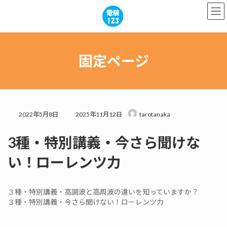
コ
ナ
ン
ビ
テ
ゲ
ン
ー
ツ
シ
へ
ョ
固定ページ
ス
ン
キ
に
ッ
移
プ
動
最
2022年5月8日
2025年11月12日
tarotanaka
終
更
3種・特別講義・今さら聞けな
新
日
い！ローレンツ力
時
:
３種・特別講義・高調波と高周波の違いを知っていますか？
３種・特別講義・今さら聞けない！ローレンツ力