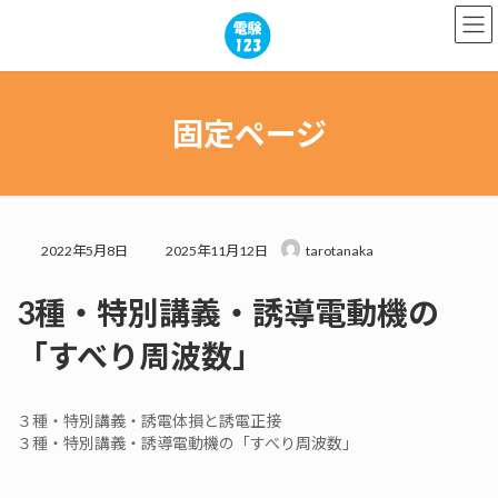
コ
ナ
ン
ビ
テ
ゲ
ン
ー
ツ
シ
へ
ョ
固定ページ
ス
ン
キ
に
ッ
移
プ
動
最
2022年5月8日
2025年11月12日
tarotanaka
終
更
3種・特別講義・誘導電動機の
新
日
「すべり周波数」
時
:
３種・特別講義・誘電体損と誘電正接
３種・特別講義・誘導電動機の「すべり周波数」