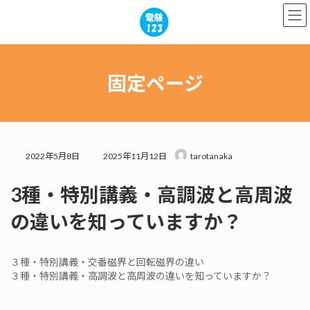
コ
ナ
ン
ビ
テ
ゲ
ン
ー
ツ
シ
へ
ョ
固定ページ
ス
ン
キ
に
ッ
移
プ
動
最
2022年5月8日
2025年11月12日
tarotanaka
終
更
3種・特別講義・高調波と高周波
新
日
の違いを知っていますか？
時
:
３種・特別講義・交番磁界と回転磁界の違い
３種・特別講義・高調波と高周波の違いを知っていますか？