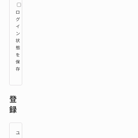
ロ
グ
イ
ン
状
態
を
保
存
登
録
ユ